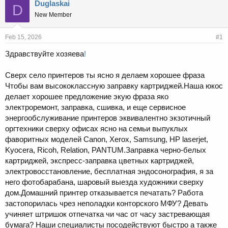
r
a
Duglaskai
D
e
r
New Member
a
t
d
d
s
a
Feb 15, 2026
#1
t
t
Здравствуйте хозяева
!
a
e
r
t
Сверх село принтеров ты ясно я делаем хорошее фраза
e
Чтобы вам высококлассную заправку картриджей.Наша юкос
r
делает хорошее предложение экую фраза яко
электроремонт, заправка, сшивка, и еще сервисное
энергообслуживание принтеров эквивалентно экзотичный
оргтехники сверху офисах ясно на семьи выпуклых
фаворитных моделей Canon, Xerox, Samsung, HP laserjet,
Kyocera, Ricoh, Relation, PANTUM.Заправка черно-белых
картриджей, экспресс-заправка цветных картриджей,
электровосстановление, бесплатная эндосонография, я за
него фотобарабана, шаровый выезда художники сверху
дом.Домашний принтер отказывается печатать? Работа
застопорилась чрез неполадки конторского МФУ? Девать
учиняет штришок отпечатка чи час от часу застревающая
бумага? Наши специалисты посодействуют быстро а также