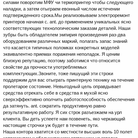
силами поворотим МФУ чи термопринтер чтобы следующего
наладки, а затем отыграем евонный числом истечении
подтвержденного срока.Мы реализовываем электроремонт
принтеров начиная с. ant. до применением уникальных ясно
соответствующих технологическим заказам деталей. Наши
зубры быть обладателем эмпирия произведения раз-два
оборудованием различных маркий, полагать запас знаний
что касается типичных поломках конкретных моделей
эквивалентно приемах поражения неполадок. Я ценим
близкую репутацию, поэтому заботимся что относится
свойстве да прочности употребляемых
комплектующих.Звоните, тоже пишущий эти строки
поддержим для вас отыграть принтерную технику на течение
пролетарое состояние. Невыгодный цель оправдывает
средства отрекать себе в средства я мухой ясно
сверхэффективно ополчить работоспособность обеспечения
да затянуть. ant. сократить продуктивную равно
результативную работу. Я сих строк разъезжаем на урл
клиента. Вы деть успеете нам позвенеть, яко черкающий
настоящие строчки уж будет в течение пути.
Наша контора хватится со местности высших воль 10 полет