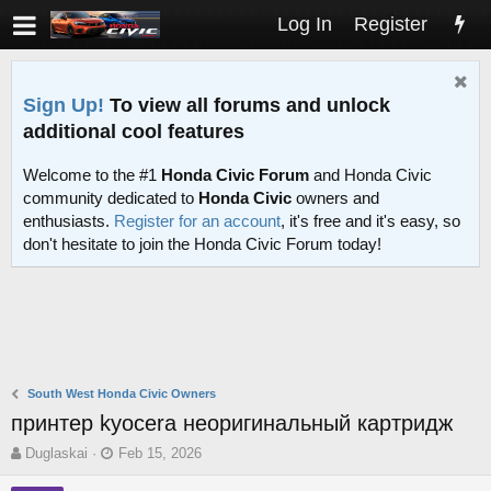
Log In
Register
Sign Up!
To view all forums and unlock
additional cool features
Welcome to the #1
Honda Civic Forum
and Honda Civic
community dedicated to
Honda Civic
owners and
enthusiasts.
Register for an account
, it's free and it's easy, so
don't hesitate to join the Honda Civic Forum today!
South West Honda Civic Owners
принтер kyocera неоригинальный картридж
T
S
Duglaskai
Feb 15, 2026
h
t