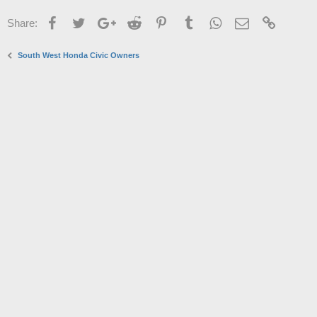
Facebook
Twitter
Google+
Reddit
Pinterest
Tumblr
WhatsApp
Email
Link
Share:
South West Honda Civic Owners