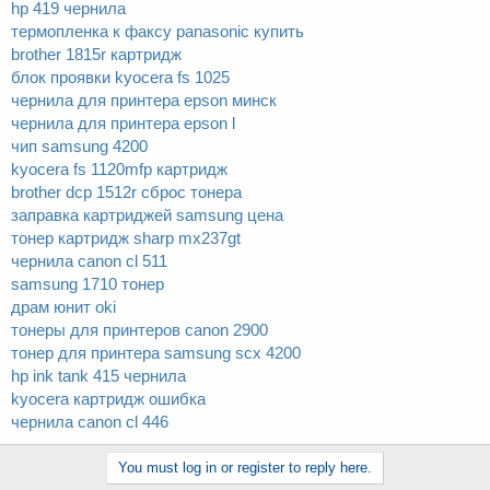
hp 419 чернила
термопленка к факсу panasonic купить
brother 1815r картридж
блок проявки kyocera fs 1025
чернила для принтера epson минск
чернила для принтера epson l
чип samsung 4200
kyocera fs 1120mfp картридж
brother dcp 1512r сброс тонера
заправка картриджей samsung цена
тонер картридж sharp mx237gt
чернила canon cl 511
samsung 1710 тонер
драм юнит oki
тонеры для принтеров canon 2900
тонер для принтера samsung scx 4200
hp ink tank 415 чернила
kyocera картридж ошибка
чернила canon cl 446
You must log in or register to reply here.