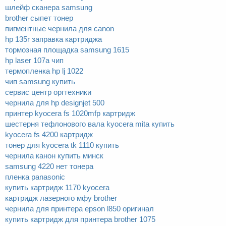
шлейф сканера samsung
brother сыпет тонер
пигментные чернила для canon
hp 135r заправка картриджа
тормозная площадка samsung 1615
hp laser 107a чип
термопленка hp lj 1022
чип samsung купить
сервис центр оргтехники
чернила для hp designjet 500
принтер kyocera fs 1020mfp картридж
шестерня тефлонового вала kyocera mita купить
kyocera fs 4200 картридж
тонер для kyocera tk 1110 купить
чернила канон купить минск
samsung 4220 нет тонера
пленка panasonic
купить картридж 1170 kyocera
картридж лазерного мфу brother
чернила для принтера epson l850 оригинал
купить картридж для принтера brother 1075