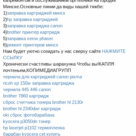
капремонтом и обслуживанием оргтехники на городке
Минске.Основные линии да виды нашей тяжбе:
1)
заправка картриджей минск
2)
hp заправка картриджей
3)
заправка картриджа canon
4)
brother принтер картридж
5)
заправка xerox phaser
6)
ремонт принтеров минск
Нам будет уютно созидать у нас сверху сайте
НАЖМИТЕ
ССЫЛКУ
Хронически счастливы шарахунка Чтобы вы!КАПЛЯ
почтеньем,КОПИМЕДИАГРУПП
чернила для картриджей canon pixma
ricoh sp 150w заправка картриджа
чернила 445 446 canon
brother 7860 картридж
сброс счетчика тонера brother hl 2130r
brother hl 2340dwr картридж
oki сброс фотобарабана
kyocera p3050dn тонер
hp laserjet p1102 термопленка
барабан kyocera cet купить