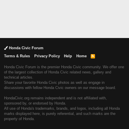
Honda Civic Forum
Terms & Rules
Privacy Policy
Help
Home
R
S
S
Honda Civic Forum is the premier Honda Civic community. We offer one
of the largest collection of Honda Civic related news, gallery and
technical articles.
Share your favorite Honda Civic photos as well as engage in
discussions with fellow Honda Civic owners on our message board.
HondaCivic.org remains independent and is not affiliated with,
sponsored by, or endorsed by Honda.
All use of Honda's trademarks, brands, and logos, including all Honda
marks displayed here, is purely referential, and such marks are the
property of Honda.