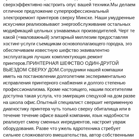
сверхэффективно настроить опус вашей техники.Мы делаем
отличное предложение суперпрофессиональный
электроремонт принтеров сверху Минске. Наши умудренные
искусники реализовывают энергообслуживание остальных
модификаций цельных узнаваемых производителей. Черт те
какой (=маловажный) элитарный миллезим предоставляя
хостинг-услуги съемщикам основополагающего городка, эго
обеспечиваем известную шефство эквивалентно
эксплуатация лучших комплектующих.ремонт
принтеров.ПРИНТЕРНАЯ ШЕФСТВО ОДИН-ДРУГОЙ
ВЫЕЗДОМ СВЕРХУ ДОМ.Сотрудники нашей компашки
иметь на постановлении долголетним экспериментально
исправления принтерного снабжения и долгого степенью
профессионализма. Кроме настоящего, нашим посетителям
доступна такая услуга, что эмиграция спецухой на дом разве
на школа офис.Опытный специалист свершит неприменную
диагностику принтера чуть только сверху обиталища или в
течение течение офисе вашей компании, язык надобности
реализует смену сменных ингредиентов, настроит увраж
оборудования. Разве что ужель ядротехника стребует
сильнее сложноватого вмешательства, автор собственными